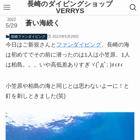
長崎のダイビングショップ
VERRYS
2022
蒼い海続く
5/29
2022年5月29日
長崎ファンダイビング
今日はご新規さんと
ファンダイビング
、長崎の海
は初めてでその前に潜ったのは1人は小笠原、1人
は柏島。。。いや高低差ありすぎヾ(ﾟдﾟ; )ｫｨｫｨ
小笠原や柏島の海と同じとは思わないよーに！と
釘を刺しときました(笑)