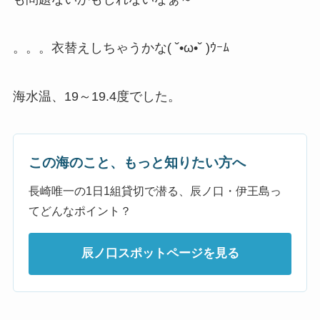
。。。衣替えしちゃうかな( ˘•ω•˘ )ｳｰﾑ
海水温、19～19.4度でした。
この海のこと、もっと知りたい方へ
長崎唯一の1日1組貸切で潜る、辰ノ口・伊王島っ
てどんなポイント？
辰ノ口スポットページを見る