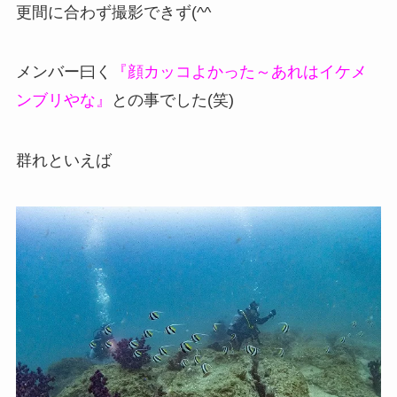
更間に合わず撮影できず(^^ゞ
メンバー曰く
『顔カッコよかった～あれはイケメ
ンブリやな』
との事でした(笑)
群れといえば