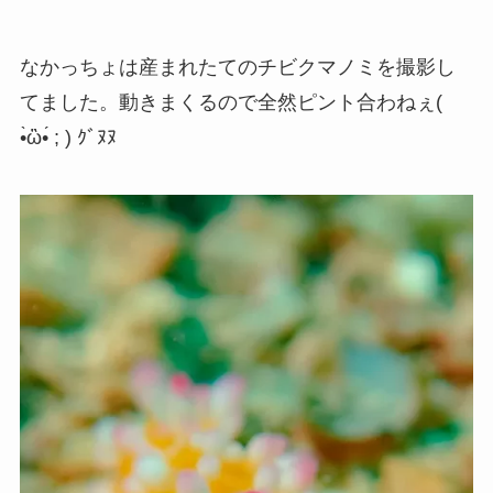
なかっちょは産まれたてのチビクマノミを撮影し
てました。動きまくるので全然ピント合わねぇ(
•̀ὢ•́ ; ) ｸﾞﾇﾇ