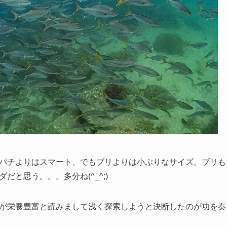
パチよりはスマート、でもブリよりは小ぶりなサイズ。ブリも
だと思う。。。多分ね(^_^;)
が栄養豊富と読みまして浅く探索しようと決断したのが功を奏