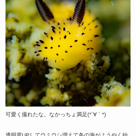
可愛く撮れたな。なかっちょ満足(*´∀｀*)
透明度UPしてウミウシ増えて冬の海がようやく始