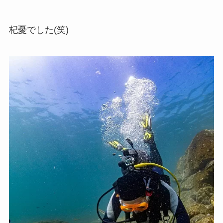
杞憂でした(笑)