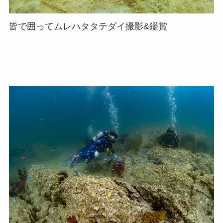
皆で囲ってムレハタタテダイ撮影&鑑賞