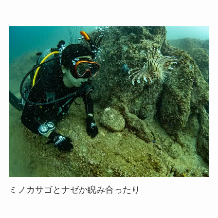
ミノカサゴとナゼか睨み合ったり