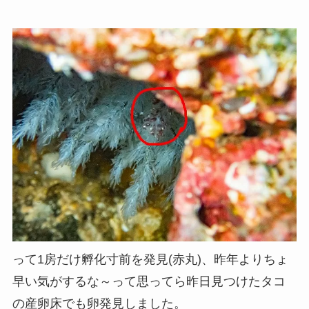
って1房だけ孵化寸前を発見(赤丸)、昨年よりちょ
早い気がするな～って思ってら昨日見つけたタコ
の産卵床でも卵発見しました。