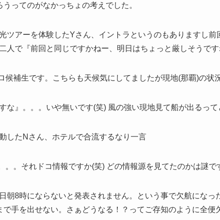
ろうってのがなかっちょの考えでした。
光ツアーを体験したYさん、イントラというのもありますし前
二人で『前回と同じですかねー、明日はちょっと厳しそうです
プロ候補生です。こちらも天候気にしてましたが現地(那覇)の状
な』。。。いや無いです(笑) 風の強い現地見て船が出るって
動したNさん、ホテルで合流するなり一言
。。。それドコ情報ですか(笑) どの情報源を見てたのかは謎
日朝8時にならないと発表されません。という事で欠航になっ
まで手を出せない。さぁどうなる！？ってご存知のように全便