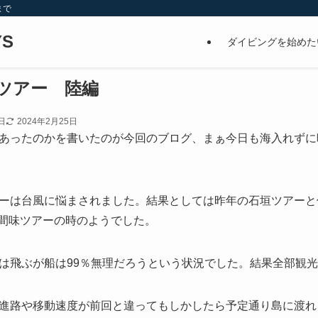
まで
S
ダイビングを始めた
味ツアー 陸編
日
2024年2月25日
あったのかを書いたのが今回のブログ、まぁ今日も海入れずに
ーは台風に悩まされました。結果としては昨年の石垣ツアーと
の座間味ツアーの時のようでした。
飛ぶが船は99％無理だろうという状況でした。結果全部観光にな
進路や移動速度が前回と違ってもしかしたら予定通り島に渡れ