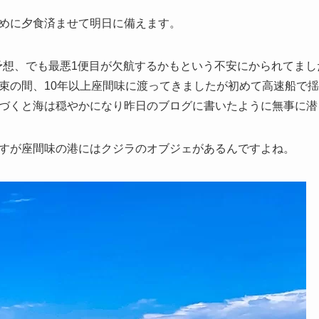
めに夕食済ませて明日に備えます。
る予想、でも最悪1便目が欠航するかもという不安にかられてま
束の間、10年以上座間味に渡ってきましたが初めて高速船で
づくと海は穏やかになり昨日のブログに書いたように無事に潜
すが座間味の港にはクジラのオブジェがあるんですよね。