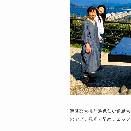
伊良部大橋と遜色ない角島大
のでプチ観光で早めチェック