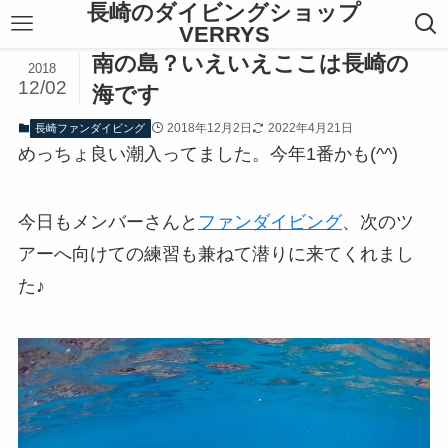
長崎のダイビングショップ
VERRYS
南の島？いえいえここは長崎の
2018
12/02
海です
2018年12月2日
2022年4月21日
長崎ファンダイビング
めっちょ良い潮入ってました。今年1番かも(^^)
今日もメンバーさんと
ファンダイビング
、次のツ
アーへ向けての練習も兼ねて潜りに来てくれまし
た♪