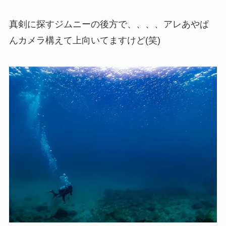
真剣に探すジムニーの後方で、、、、アレあやぱ
んカメラ構えて上向いてますけど(笑)