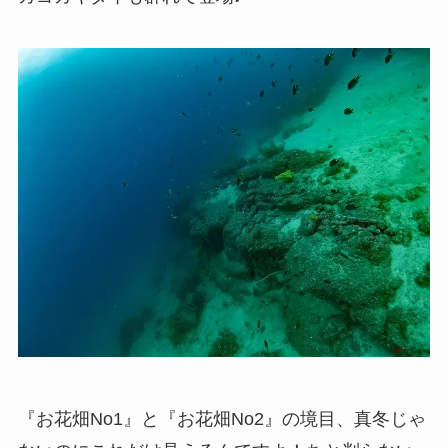
『お花畑No1』と『お花畑No2』の境目、真冬じゃ