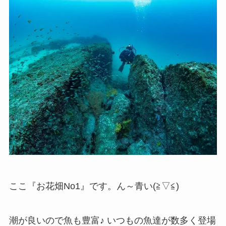
ここ『お花畑No1』です。ん～青い(≧▽≦)
潮が良いので魚も豊富♪ いつもの魚達が数多く登場