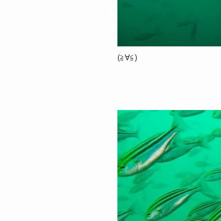
(≧∀≦)