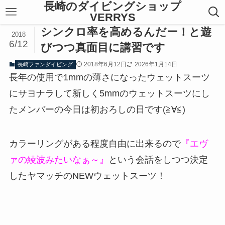
長崎のダイビングショップ
VERRYS
シンクロ率を高めるんだー！と遊
2018
6/12
びつつ真面目に講習です
2018年6月12日
2026年1月14日
長崎ファンダイビング
長年の使用で1mmの薄さになったウェットスーツ
にサヨナラして新しく5mmのウェットスーツにし
たメンバーの今日は初おろしの日です(≧∀≦)
カラーリングがある程度自由に出来るので
『エヴ
ァの綾波みたいなぁ～』
という会話をしつつ決定
したヤマッチのNEWウェットスーツ！