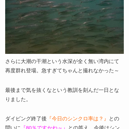
さらに大潮の干潮という水深が全く無い湾内にて
再度群れ登場。急すぎてちゃんと撮れなかった～
最後まで気を抜くなという教訓を刻んだ一日とな
りました。
ダイビング終了後
『今日のシンクロ率は？』
との
問いに
『80％ですかね～』
との答え。今後はシン