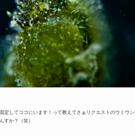
固定してココにいます！って教えてさぁリクエストのウミウシ
んすか？（笑）