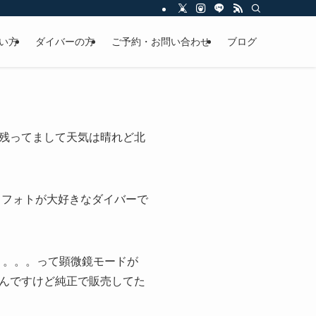
い方
ダイバーの方
ご予約・お問い合わせ
ブログ
残ってまして天気は晴れど北
中フォトが大好きなダイバーで
！。。。って顕微鏡モードが
んですけど純正で販売してた