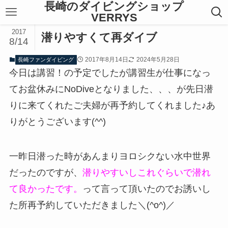
長崎のダイビングショップ
VERRYS
2017
潜りやすくて再ダイブ
8/14
2017年8月14日
2024年5月28日
長崎ファンダイビング
今日は講習！の予定でしたが講習生が仕事になっ
てお盆休みにNoDiveとなりました、、、が先日潜
りに来てくれたご夫婦が再予約してくれました♪あ
りがとうございます(^^)
一昨日潜った時があんまりヨロシクない水中世界
だったのですが、
潜りやすいしこれぐらいで潜れ
て良かったです。
って言って頂いたのでお誘いし
た所再予約していただきました＼(^o^)／