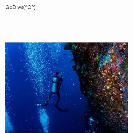
GoDive(^O^)