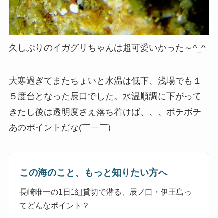
久しぶりのイガグリちゃんは超可愛いかった～^_^
大寒過ぎてまたちょいと水温は低下、浅場でも１
５度台となった辰口でした。水温順調に下がって
きたし後は透明度さえ落ち着けば、、、ボチボチ
あのポイントだな(￣ー￣)
この海のこと、もっと知りたい方へ
長崎唯一の1日1組貸切で潜る、辰ノ口・伊王島っ
てどんなポイント？