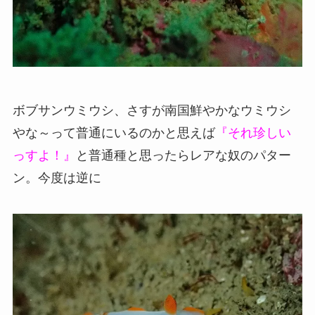
ボブサンウミウシ、さすが南国鮮やかなウミウシ
やな～って普通にいるのかと思えば
『それ珍しい
っすよ！』
と普通種と思ったらレアな奴のパター
ン。今度は逆に