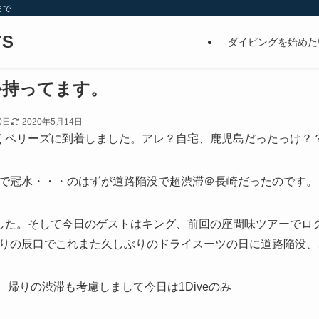
まで
S
ダイビングを始めた
か持ってます。
0日
2020年5月14日
くベリーズに到着しました。アレ？自宅、鹿児島だったっけ？
で冠水・・・のはずが道路陥没で超渋滞＠長崎だったのです。
した。そして今日のゲストはキング、前回の座間味ツアーでログ
りの辰口でこれまた久しぶりのドライスーツの日に道路陥没、
時、帰りの渋滞も考慮しまして今日は1Diveのみ