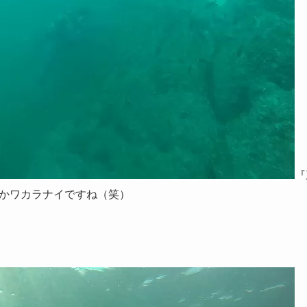
『
かワカラナイですね（笑）