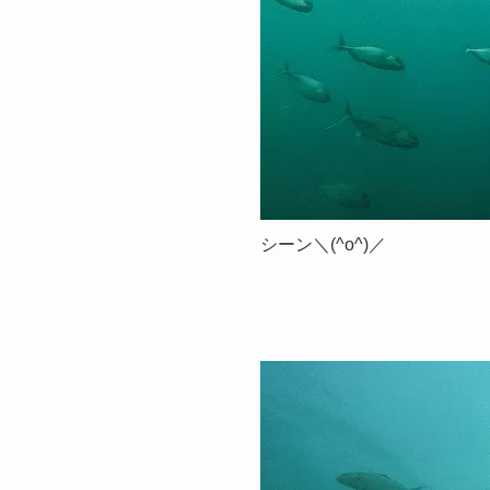
シーン＼(^o^)／