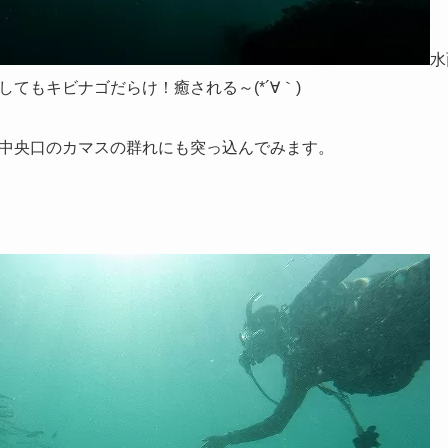
水
てもキビナゴだらけ！癒される～(*´∀｀)
中央口のカマスの群れにも突っ込んでみます。