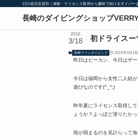
1日1組完全貸切｜体験・ライセンス取得から趣味で続けるダイバー
長崎のダイビングショップVERRY
2015
初ドライスー
3/18
2015年3月18
長崎ファンダイビング
昨日はピーカン、今日はザー
今日は福岡から女性二人組が
遊びなのです(^_^;)
昨年夏にライセンス取得して
ょうか？よっぽど潜りたかっ
雨が弱まるのを見計らって海