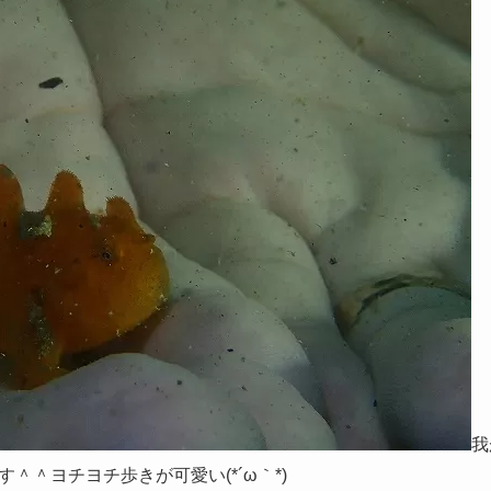
我
＾＾ヨチヨチ歩きが可愛い(*´ω｀*)