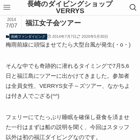
長崎のダイビングショップ
VERRYS
2014
福江女子会ツアー
7/07
2014年7月7日
2020年5月30日
長崎ファンダイビング
梅雨前線に頭悩ませてたら大型台風が発生(・o・)
そんな中でも奇跡的に潜れるタイミングで7月5,6
日と福江島にツアーに出かけてきました。参加者
は全員女性、VERRYS女子～ズツアー、なかちよ
は付き人でござる(^^)
フェリーにてたっぷり睡眠を確保し昼食を済ませ
た一行はまずは船の説明を聞く、今回はスタッフ
以外は初の福江ダイビングなのです。