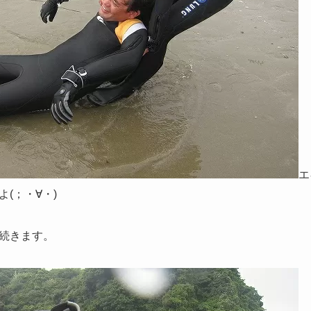
エ
(；・∀・)
続きます。