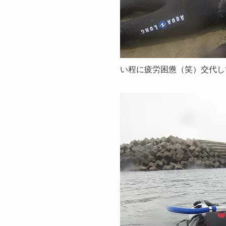
い程に疲労困憊（笑）交代し