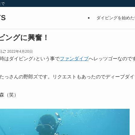
まで
S
ダイビングを始めた
ビングに興奮！
日
2022年4月20日
時はダイビング♪という事で
ファンダイブ
へレッツゴーなので
たっさんの野郎ズです。リクエストもあったのでディープダイ
森（笑）