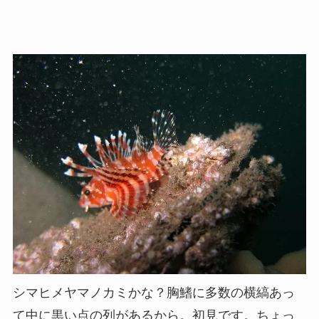
シマヒメヤマノカミかな？胸鰭に多数の横縞あっ
て中に黒い点の列があるから。初見です。ちょっ