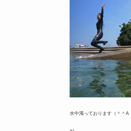
水中濁っております（＾＾A
が