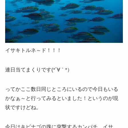
イサキトルネ～ド！！！
連日当てまくりです(*´∀｀*）
ってかここ数日同じところにいるので今日もいる
かなぁ～と行ってみるといました！というのが現
状ですけどね。
今日はキビナゴの塊に突撃するカンパチ、イサ