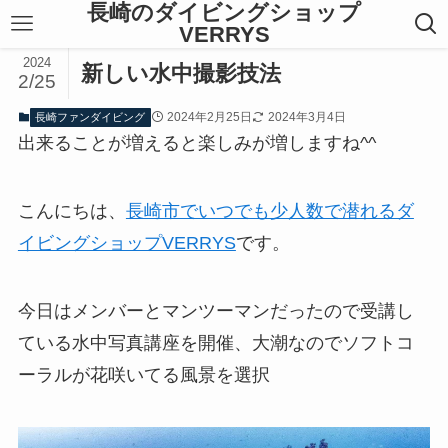
長崎のダイビングショップ
VERRYS
2024
新しい水中撮影技法
2/25
2024年2月25日
2024年3月4日
長崎ファンダイビング
出来ることが増えると楽しみが増しますね^^
こんにちは、
長崎市でいつでも少人数で潜れるダ
イビングショップVERRYS
です。
今日はメンバーとマンツーマンだったので受講し
ている水中写真講座を開催、大潮なのでソフトコ
ーラルが花咲いてる風景を選択