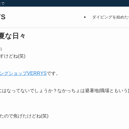
まで
S
ダイビングを始めた
夏な日々
日
けどね(笑)
ングショップVERRYS
です。
にはなってないでしょうか？なかっちょは避暑地(職場ともいう
たので焦げたけどね(笑)