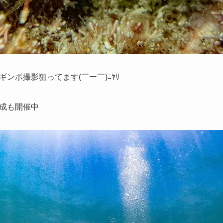
ンポ撮影狙ってます(￣ー￣)ﾆﾔﾘ
成も開催中