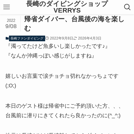
長崎のダイビングショップ
VERRYS
帰省ダイバー、台風後の海を楽し
2022
9/08
む
2022年9月8日
2026年4月3日
長崎ファンダイビング
『濁ってたけど魚多いし楽しかったです♪』
『なんか沖縄っぽい感じがしますね』
嬉しいお言葉で涙チョチョ切れなかっちょです
(;O;)
本日のゲスト様は帰省中にご予約頂いた方、、、
台風前に潜りにきてくれたら良かったのに(^_^;)