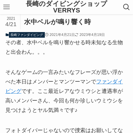
長崎のダイビングショップ
VERRYS
2021
水中ベルが鳴り響く時
4/21
2021年4月21日
2023年4月19日
長崎ファンダイビング
その者、水中ベルを鳴り響かせる時未知なる生物
と出会わん。。。
そんなゲームの一言みたいなフレーズが思い浮か
べた本日はメンバーとマンツーマンで
ファンダイ
ビング
です。ここ最近レアなウミウシと遭遇率が
高いメンバーさん、今回も何か珍しいウミウシを
見つけようとヤル気満々です♪
フォトダイバーじゃないので捜索はお願いしてな