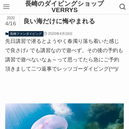
長崎のダイビングショップ
VERRYS
2020
良い海だけに悔やまれる
4/16
2020年4月16日
長崎ファンダイビング
先日講習で潜るとようやく春濁り落ち着いた感じ
で良さげ♪ でも講習なので遊べず。その後の予約も
講習で遊べないなぁ～って思ってたら急にご予約
頂きまして二つ返事でレッツゴーダイビング(^^)/