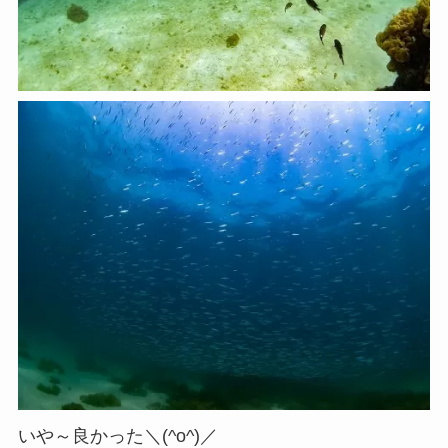
いや～良かった＼(^o^)／