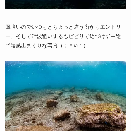
風強いのでいつもとちょっと違う所からエントリ
ー、そして砕波狙いするもビビりで近づけず中途
半端感出まくりな写真（；＾ω＾）