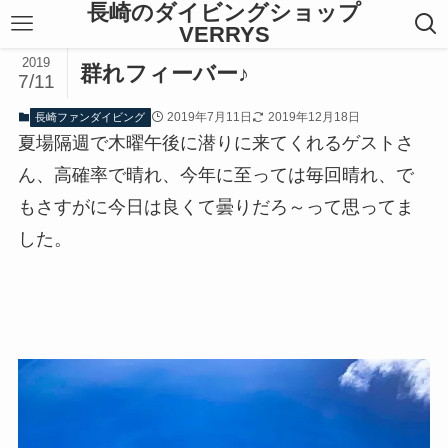
長崎のダイビングショップ
VERRYS
2019
群れフィーバー♪
7/11
2019年7月11日
2019年12月18日
長崎ファンダイビング
夏場隔週で木曜午後に潜りに来てくれるゲストさ
ん、高確率で晴れ、今年に至っては毎回晴れ、で
もさすがに今日は良くて曇りだろ～って思ってま
した。