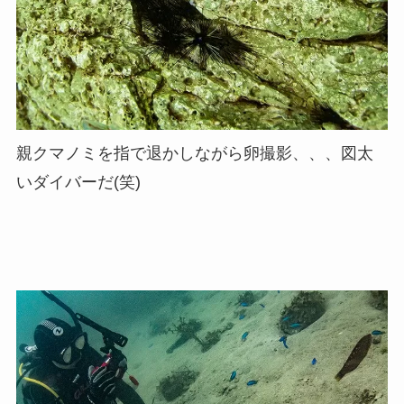
親クマノミを指で退かしながら卵撮影、、、図太
いダイバーだ(笑)