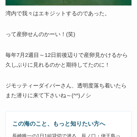
湾内で我々はエキジットするのであった。
って産卵せんのかーい！(笑)
毎年7月2週目～12日前後辺りで産卵見かけるから
久しぶりに見れるのかと期待してたのに！
ジモッティーダイバーさん、透明度落ち着いたら
また潜りに来て下さいね～(^^)ノシ
この海のこと、もっと知りたい方へ
長崎唯一の1日1組貸切で潜る、辰ノ口・伊王島っ