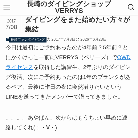
長崎のダイビングショップ
VERRYS
ダイビングをまた始めたい方々が
2017
7/08
集結
2017年7月8日
2026年6月23日
長崎ファンダイビング
今日は最初にご予約あったのが4年前？5年前？と
にかくけっこー前にVERRYS（ベリーズ）で
OWD
ライセンス
を取得した講習生、2年ぶりのダイビン
グ復活、次にご予約あったのは1年のブランクがあ
るペア、最後に昨日の夜に突然潜りたいという
LINEを送ってきたメンバーで潜ってきました。
。。。。あやぱん、次からはもうちょい早めに連
絡してくれ(；・∀・)