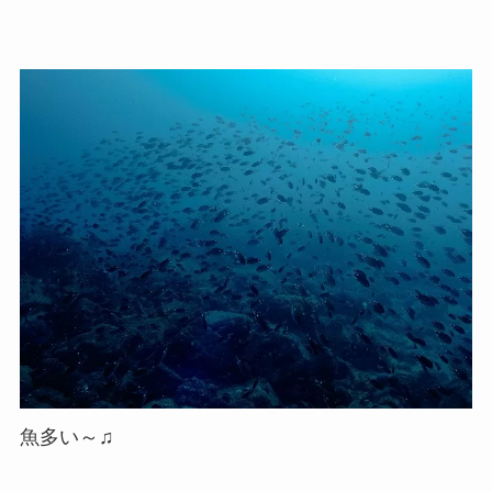
魚多い～♫