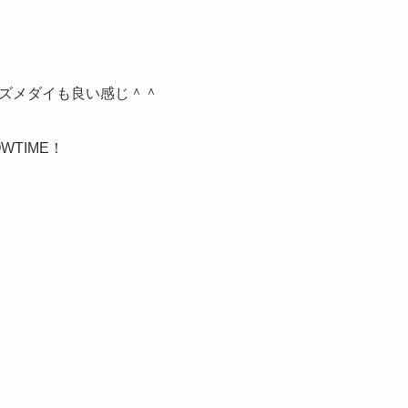
ズメダイも良い感じ＾＾
TIME！