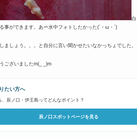
白
事ができます。あー水中フォトしたかった(´・ω・`)
しましょう。。。と自分に言い聞かせたいなかっちょでした。
ざいましたm(_ _)m
りたい方へ
る、辰ノ口・伊王島ってどんなポイント？
辰ノ口スポットページを見る