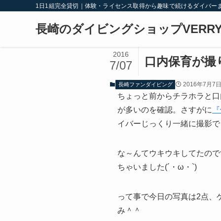
1日1組完全貸切｜体験・ライセンス取得から趣味で続けるダイバー
長崎のダイビングショップVERRY
2016
口内保育が撮
7/07
2016年7月7
長崎ファンダイビング
ちょっと前からチラホラと口
が多いのを確認。さすがに
『
イバーじっくり一緒に撮影でき
な～んてウキウキしてたので
ちゃいました(´・ω・`)
って事で今日の写真は2点、
み＾＾