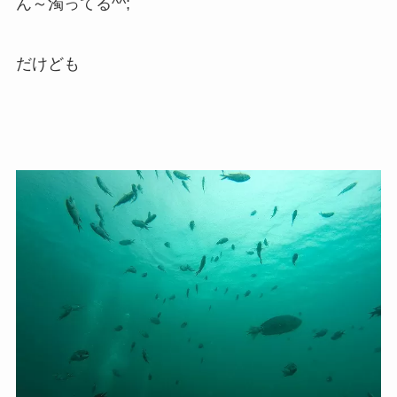
ん～濁ってる^^;
だけども