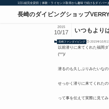
1日1組完全貸切｜体験・ライセンス取得から趣味で続けるダイバー
長崎のダイビングショップVERRY
2015
いつもより
10/17
2015年10月1
長崎ファンダイビング
以前潜りに来てくれた福岡ダ
(^^)/
潜るのも久しぶりみたいなの
せっかく潜りに来てくれたの
って事を伝えて実際に見てみ