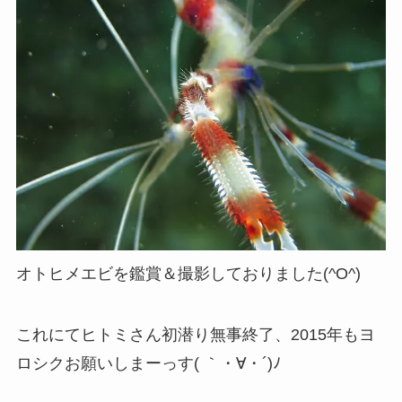
オトヒメエビを鑑賞＆撮影しておりました(^O^)
これにてヒトミさん初潜り無事終了、2015年もヨ
ロシクお願いしまーっす( ｀・∀・´)ﾉ