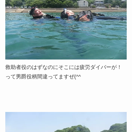
救助者役のはずなのにそこには疲労ダイバーが！
って男爵役柄間違ってますぜ(^^ゞ