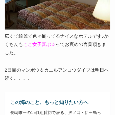
広くて綺麗で色々揃ってるナイスなホテルです♪か
くちんも
ここ女子喜ぶ☆
ってお褒めの言葉頂きま
した。
2日目のマンボウ＆カエルアンコウダイブは明日へ
続く。。。。
この海のこと、もっと知りたい方へ
長崎唯一の1日1組貸切で潜る、辰ノ口・伊王島っ