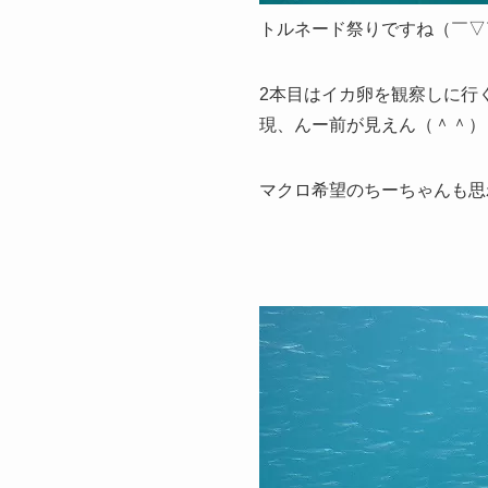
トルネード祭りですね（￣▽
2本目はイカ卵を観察しに行
現、んー前が見えん（＾＾）
マクロ希望のちーちゃんも思