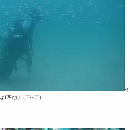
そ
は1匹だけ（￣へ￣）