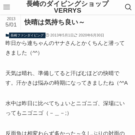
長崎のダイビングショップ
VERRYS
2013
快晴は気持ち良い～
5/01
2013年5月1日
2020年6月30日
長崎ファンダイビング
昨日から連ちゃんのヤナさんとかくちんと潜って
きました（^^）
天気は晴れ、準備してると汗ばむほどの快晴で
す。汗かきは悩みの時期になってきましたね（^^A
水中は昨日に比べてちょいとニゴニゴ、深場にい
ってもニゴニゴ（－＿－;）
反面魚は相変わらず多かった～久しぶりの対面の