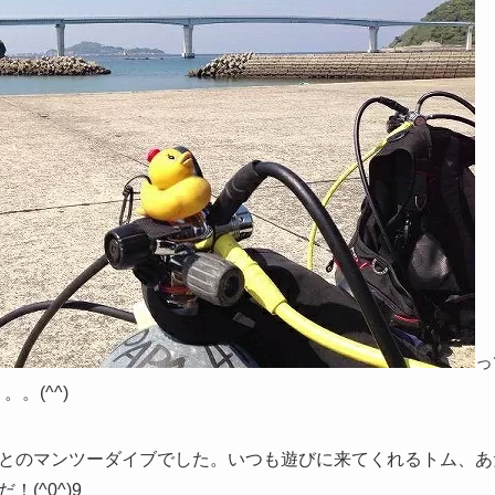
っ
。(^^)
とのマンツーダイブでした。いつも遊びに来てくれるトム、あ
(^0^)9