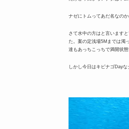
ナゼにトムってあだ名なのか
さて水中の方はと言いますと
た。案の定浅場5Mまでは濁
達もあっちこっちで満開状態
しかし今日はキビナゴDay