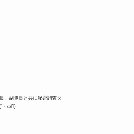
長、副隊長と共に秘密調査ダ
ω・́)ゝ