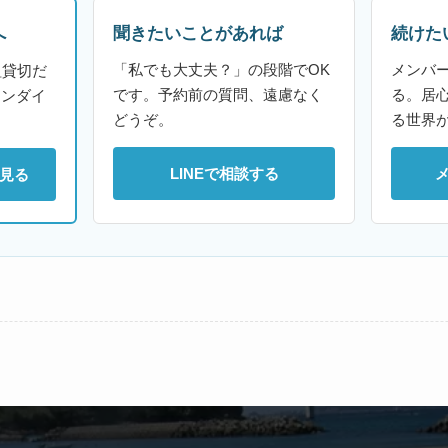
聞きたいことがあれば
続けた
へ
「私でも大丈夫？」の段階でOK
メンバ
組貸切だ
です。予約前の質問、遠慮なく
る。居
ァンダイ
どうぞ。
る世界
LINEで相談する
見る